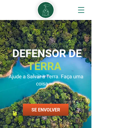
DEFENSOR DE
TERRA
Ajude a Salvar a Terra. Faça uma
coisa
TM
SE ENVOLVER