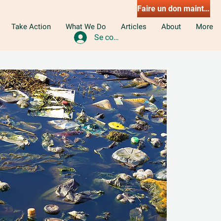
Faire un don maintenant
Take Action
What We Do
Articles
About
More
Se connecter