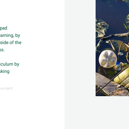
pped
arning, by
side of the
ss.
riculum by
sking
Suivant